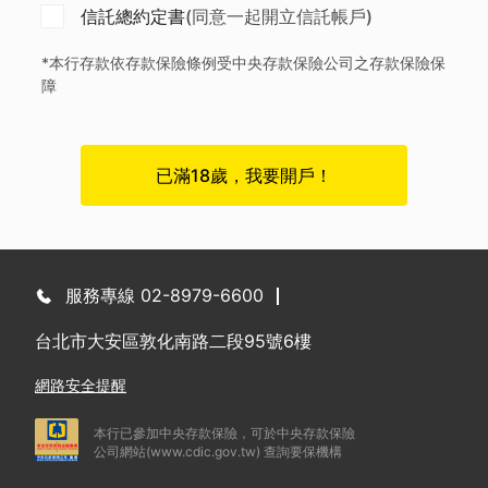
信託總約定書
(同意一起開立信託帳戶)
*本行存款依存款保險條例受中央存款保險公司之存款保險保
障
已滿18歲，我要開戶！
服務專線 02-8979-6600
台北市大安區敦化南路二段95號6樓
網路安全提醒
本行已參加中央存款保險，可於中央存款保險
公司網站(
www.cdic.gov.tw
) 查詢要保機構