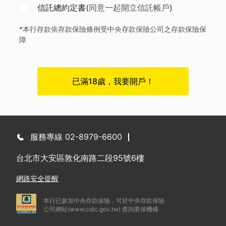
信託總約定書
(同意一起開立信託帳戶)
*本行存款依存款保險條例受中央存款保險公司之存款保險保
障
已滿18歲，我要開戶！
服務專線 02-8979-6600
台北市大安區敦化南路二段95號6樓
網路安全提醒
本行已參加中央存款保險，可於中央存款保險
公司網站(
www.cdic.gov.tw
) 查詢要保機構